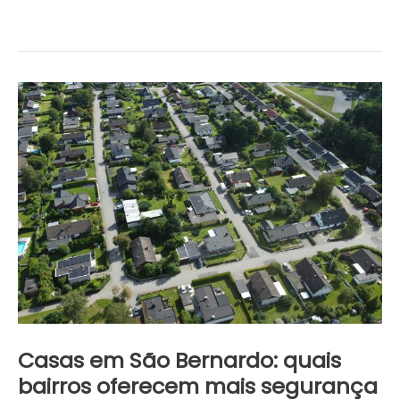
Casas
em
São
Bernardo:
quais
bairros
oferecem
mais
segurança
e
qualidade
Casas em São Bernardo: quais
de
bairros oferecem mais segurança
vida?