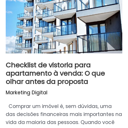
para
apartamento
à
venda:
O
que
olhar
antes
Checklist de vistoria para
da
apartamento à venda: O que
proposta
olhar antes da proposta
Marketing Digital
Comprar um imóvel é, sem dúvidas, uma
das decisões financeiras mais importantes na
vida da maioria das pessoas. Quando você