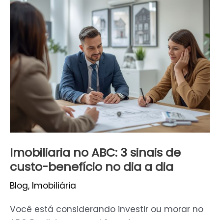
Imobiliaria
no
ABC:
3
sinais
de
custo-
benefício
no
dia
a
Imobiliaria no ABC: 3 sinais de
dia
custo-benefício no dia a dia
Blog
,
Imobiliária
Você está considerando investir ou morar no