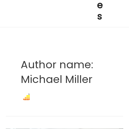
e
s
Author name:
Michael Miller