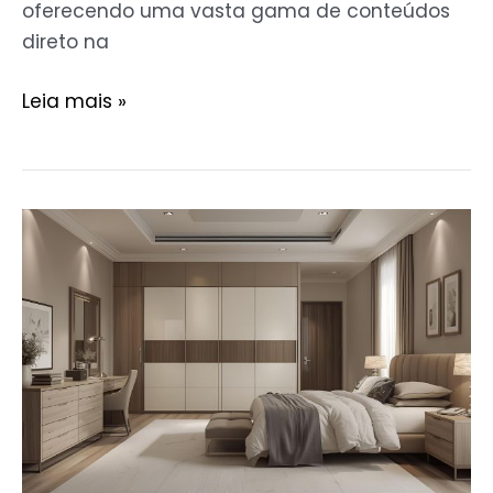
oferecendo uma vasta gama de conteúdos
direto na
Leia mais »
Dormitórios
Completos:
Funcionalidade
e
Estilo
em
um
Só
Lugar