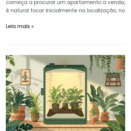
começa a procurar um apartamento a venda,
é natural focar inicialmente na localização, no
Leia mais »
Colheita
o
Ano
Todo:
Como
o
Kit
Grow
Revoluciona