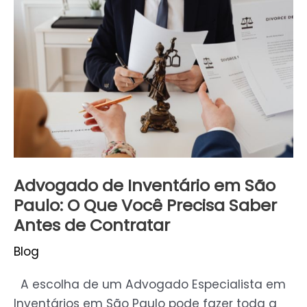
de
Inventário
em
São
Paulo:
O
Que
Você
Precisa
Saber
Advogado de Inventário em São
Antes
Paulo: O Que Você Precisa Saber
de
Antes de Contratar
Contratar
Blog
A escolha de um Advogado Especialista em
Inventários em São Paulo pode fazer toda a