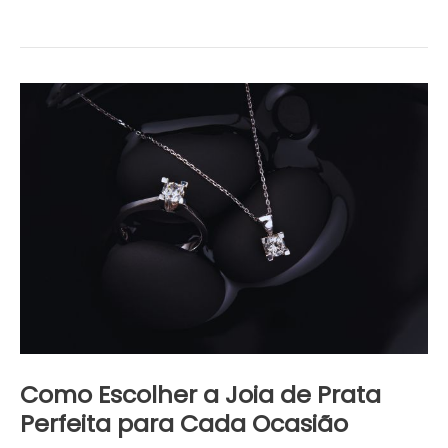
Como
Escolher
a
Joia
de
Prata
Perfeita
para
Cada
Ocasião
Como Escolher a Joia de Prata
Perfeita para Cada Ocasião