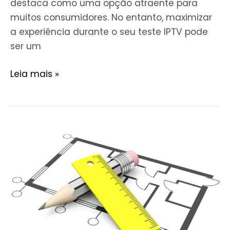
destaca como uma opção atraente para
muitos consumidores. No entanto, maximizar
a experiência durante o seu teste IPTV pode
ser um
Leia mais »
4
Dicas
para
Escolher
o
Apartamento
na