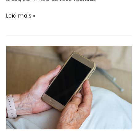
Leia mais »
Melhor
Forma
de
Testar
IPTV
em
Diferentes
Dispositivos