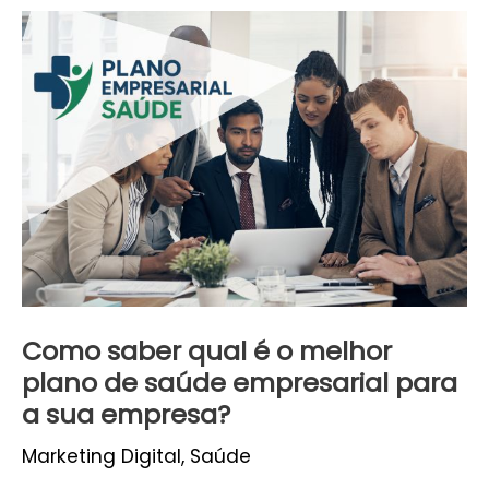
Como
saber
qual
é
o
melhor
plano
de
saúde
empresarial
para
Como saber qual é o melhor
a
plano de saúde empresarial para
sua
a sua empresa?
empresa?
Marketing Digital
,
Saúde