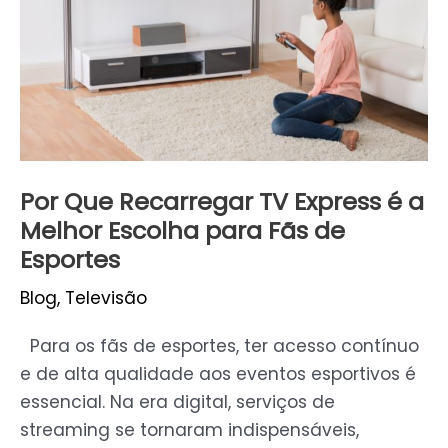
Express
é
a
Melhor
Escolha
para
Fãs
Por Que Recarregar TV Express é a
de
Melhor Escolha para Fãs de
Esportes
Esportes
Blog
,
Televisão
Para os fãs de esportes, ter acesso contínuo
e de alta qualidade aos eventos esportivos é
essencial. Na era digital, serviços de
streaming se tornaram indispensáveis,